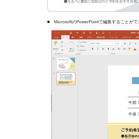
■ MicrosoftのPowerPointで編集すること