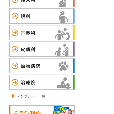
眼科
耳鼻科
皮膚科
動物病院
治療院
テンプレート一覧