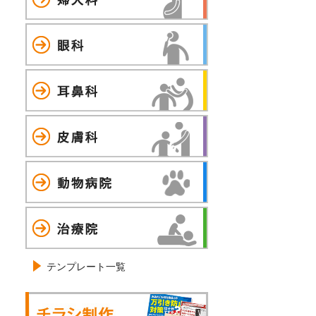
眼科
耳鼻科
皮膚科
動物病院
治療院
テンプレート一覧