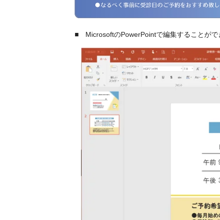
■ MicrosoftのPowerPointで編集すること