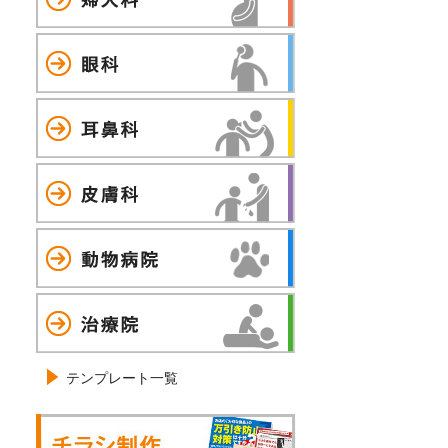
眼科
耳鼻科
皮膚科
動物病院
治療院
テンプレート一覧