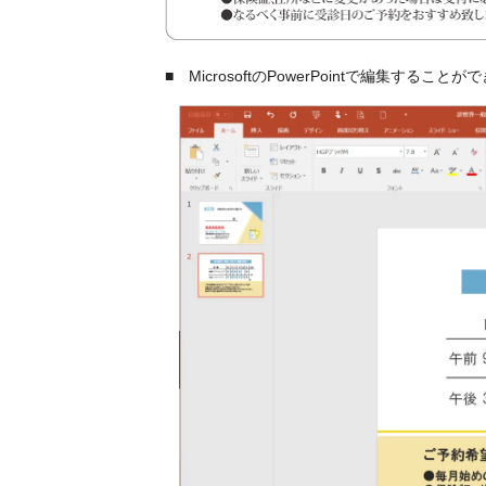
■ MicrosoftのPowerPointで編集すること