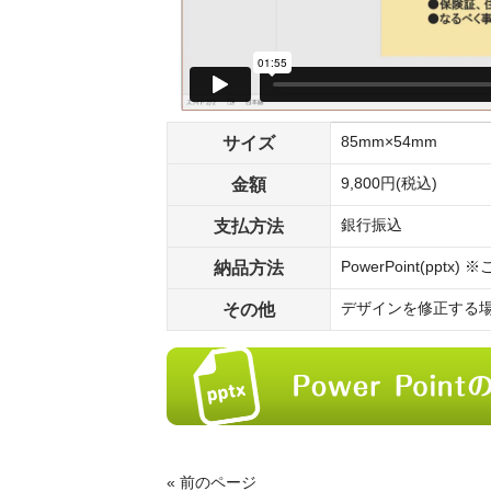
サイズ
85mm×54mm
金額
9,800円(税込)
支払方法
銀行振込
納品方法
PowerPoint(pp
その他
デザインを修正する
« 前のページ